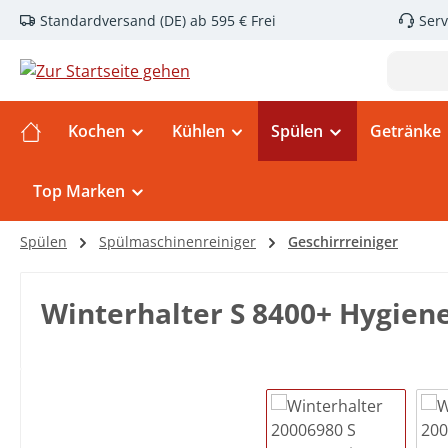
Standardversand (DE) ab 595 € Frei
Serv
m Hauptinhalt springen
Zur Suche springen
Zur Hauptnavigation springen
Kochen
Kühlen
Spülen
Getränke
Top Marken
Spülen
Spülmaschinenreiniger
Geschirrreiniger
Winterhalter S 8400+ Hygiene
Bildergalerie überspringen