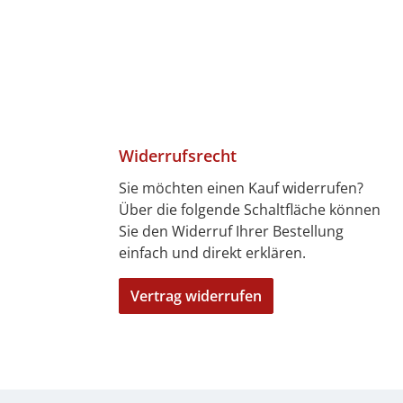
Widerrufsrecht
Sie möchten einen Kauf widerrufen?
Über die folgende Schaltfläche können
4 Tagen)
7 Tagen)
len
bitkarte
ft
Sie den Widerruf Ihrer Bestellung
einfach und direkt erklären.
Vertrag widerrufen