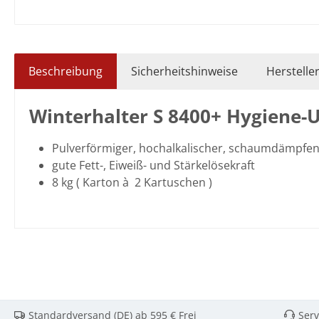
Beschreibung
Sicherheitshinweise
Herstelle
Winterhalter S 8400+ Hygiene-U
Pulverförmiger, hochalkalischer, schaumdämpfende
gute Fett-, Eiweiß- und Stärkelösekraft
8 kg ( Karton à 2 Kartuschen )
Standardversand (DE) ab 595 € Frei
Serv