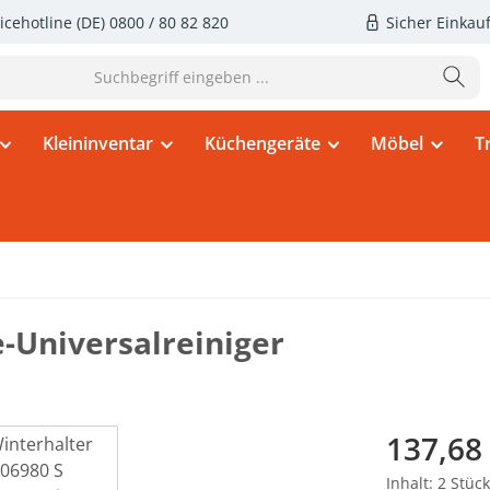
icehotline (DE)
0800 / 80 82 820
Sicher Einkau
Kleininventar
Küchengeräte
Möbel
T
-Universalreiniger
Regulärer Pr
137,68
Inhalt:
2 Stück