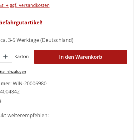
St. + ggf. Versandkosten
efahrgutartikel!
: ca. 3-5 Werktage (Deutschland)
l: Gib den gewünschten Wert ein oder benutze die Schaltflächen 
Karton
In den Warenkorb
tel hinzufügen
mmer:
WIN-20006980
4004842
g
ukt weiterempfehlen: