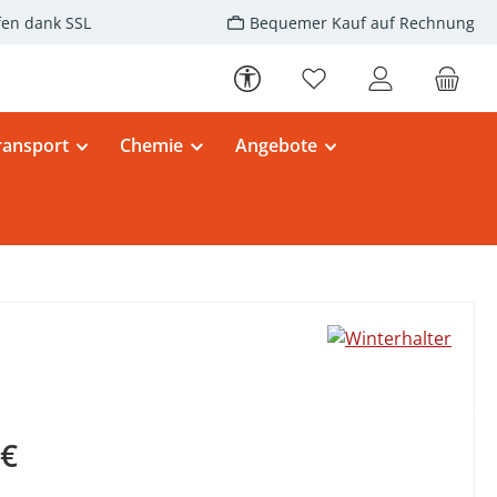
fen dank SSL
Bequemer Kauf auf Rechnung
Werkzeugleiste anzeigen
Du hast 0 Produkte au
ransport
Chemie
Angebote
eis:
 €