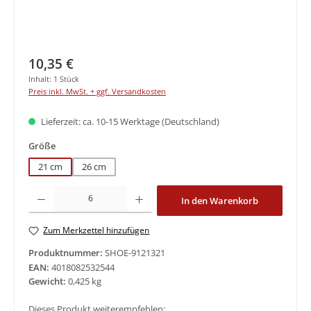
Regulärer Preis:
10,35 €
Inhalt:
1 Stück
Preis inkl. MwSt. + ggf. Versandkosten
Lieferzeit: ca. 10-15 Werktage (Deutschland)
auswählen
Größe
21 cm
26 cm
Produkt Anzahl: Gib den gewünschten Wert ein oder benutze die Schaltfläche
In den Warenkorb
Zum Merkzettel hinzufügen
Produktnummer:
SHOE-9121321
EAN:
4018082532544
Gewicht:
0,425 kg
Dieses Produkt weiterempfehlen: