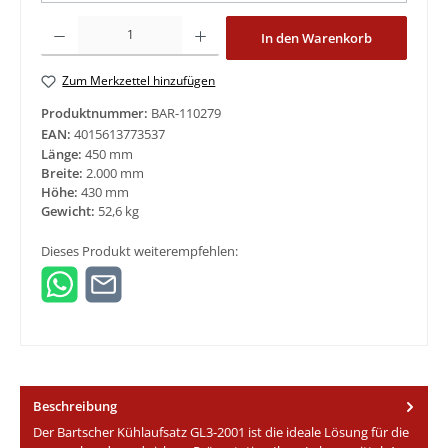
Produkt Anzahl: Gib den gewünschten Wert ein oder benutze die Schaltfläche
In den Warenkorb
Zum Merkzettel hinzufügen
Produktnummer:
BAR-110279
EAN:
4015613773537
Länge:
450 mm
Breite:
2.000 mm
Höhe:
430 mm
Gewicht:
52,6 kg
Dieses Produkt weiterempfehlen:
Beschreibung
Der Bartscher Kühlaufsatz GL3-2001 ist die ideale Lösung für die