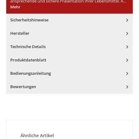
ansprechende und sichere Präsentation Ihrer Lebensmittel. A…
Mehr
Sicherheitshinweise
Hersteller
Technische Details
Produktdatenblatt
Bedienungsanleitung
Bewertungen
Produktgalerie überspringen
Ähnliche Artikel