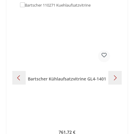
Bartscher Kühlaufsatzvitrine GL4-1401
B
Regulärer Preis:
761,72 €