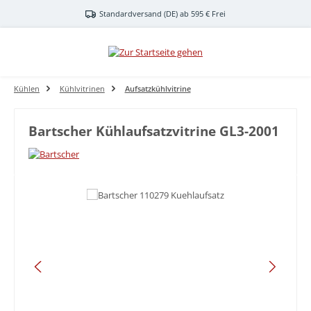
Zum Hauptinhalt springen
Standardversand (DE) ab 595 € Frei
Kühlen
Kühlvitrinen
Aufsatzkühlvitrine
Bartscher Kühlaufsatzvitrine GL3-2001
Bildergalerie überspringen