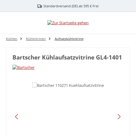
Zum Hauptinhalt springen
Standardversand (DE) ab 595 € Frei
Kühlen
Kühlvitrinen
Aufsatzkühlvitrine
Bartscher Kühlaufsatzvitrine GL4-1401
Bildergalerie überspringen