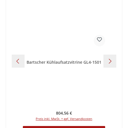
Bartscher Kühlaufsatzvitrine GL4-1501
B
Regulärer Preis:
804,56 €
Preis inkl. MwSt. + ggf. Versandkosten