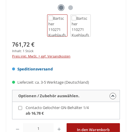
Regulärer Preis:
761,72 €
Inhalt:
1 Stück
Preis inkl. MwSt. + ggf. Versandkosten
Speditionsversand
Lieferzeit: ca. 3-5 Werktage (Deutschland)
Optionen / Zubehör auswählen.
Contacto Gelochter GN-Behälter 1/4
ab 16,78 €
Produkt Anzahl: Gib den gewünschten Wert ein oder benutze die Schaltfläche
In den Warenkorb