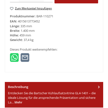
Zum Merkzettel hinzufügen
Produktnummer:
BAR-110271
EAN:
4015613773452
Länge:
335 mm
Breite:
1.400 mm
Höhe:
459 mm
Gewicht:
37,4 kg
Dieses Produkt weiterempfehlen:
Beschreibung
Entdecken Sie die Bartscher Kühlaufsatzvitrine GL4-1401 – die
ideale Lösung für die ansprechende Präsentation und sichere
La…
Mehr