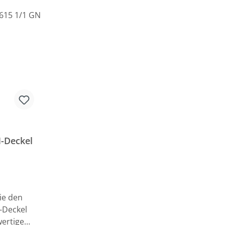
-Deckel
ie den
-Deckel
wertigen