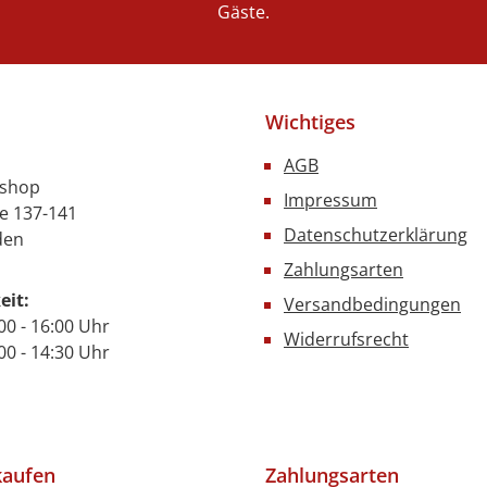
eisen vor
Gäste.
gen sowie
en. Dank
ung von
igen
Wichtiges
t der GN-
t nur
AGB
sondern
nshop
Impressum
reinigen.
e 137-141
Datenschutzerklärung
für den
den
üchen,
Zahlungsarten
atering-
eit:
Versandbedingungen
rägt dazu
00 - 16:00 Uhr
Widerrufsrecht
ät Ihrer
- 14:30 Uhr
ewahren.
uf die
ität von
 und
ie Ihre
kaufen
Zahlungsarten