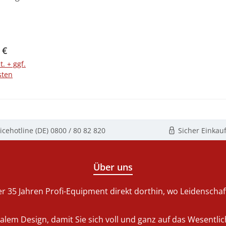
. Dieser
icht der
 bietet
ptimale
er Preis:
 €
 die
t. + ggf.
on GN-
sten
 Der
-Deckel
h durch
Bauweise
eit aus,
icehotline (DE)
0800 / 80 82 820
Sicher Einkau
den
n Einsatz
ronomie
Über uns
rde. Mit
en Design
r 35 Jahren Profi-Equipment direkt dorthin, wo Leidenschaft 
r eine
form und
nalem Design, damit Sie sich voll und ganz auf das Wesentl