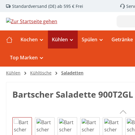
Standardversand (DE) ab 595 € Frei
Serv
m Hauptinhalt springen
Zur Suche springen
Zur Hauptnavigation springen
Kochen
Kühlen
Spülen
Getränke
Top Marken
Kühlen
Kühltische
Saladetten
Bartscher Saladette 900T2GL
Bildergalerie überspringen