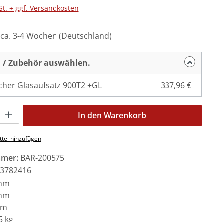
St. + ggf. Versandkosten
: ca. 3-4 Wochen (Deutschland)
 / Zubehör auswählen.
cher Glasaufsatz 900T2 +GL
337,96 €
l: Gib den gewünschten Wert ein oder benutze die Schaltflächen 
In den Warenkorb
tel hinzufügen
mmer:
BAR-200575
3782416
mm
mm
mm
5 kg