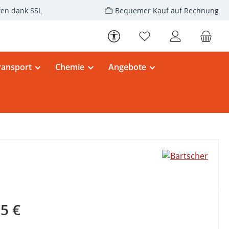
fen dank SSL
Bequemer Kauf auf Rechnung
Werkzeugleiste anzeigen
Du hast 0 Produkte au
ransport
Chemie
Angebote
eis:
5 €