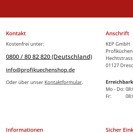
schützt Ihre Sp
Verunreinigun
dem Austrockn
der Verwend
hochwert
Kontakt
Anschrift
Materialien is
Deckel nich
Kostenfrei unter:
KEP GmbH
hygienisch, 
Profiküche
0800 / 80 82 820 (Deutschland)
auch leicht zu 
Hechtstrass
Er ist ideal 
01127 Dres
info@profikuechenshop.de
Einsatz in K
Buffets und C
Erreichbark
Oder über unser
Kontaktformular
.
Services und t
Mo - Do: 08:
bei, die Qualit
Fr: 08:00 
Gerichte zu b
Setzen Sie a
bewährte Qual
Bartscher
optimieren S
Informationen
Sicher Ein