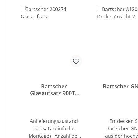
Produktgalerie überspringen
Bartscher
Bartscher GN
Glasaufsatz 900T2
+GL
Anlieferungszustand
Entdecken S
Bausatz (einfache
Bartscher GN
Montage) Anzahl der
aus der hoch