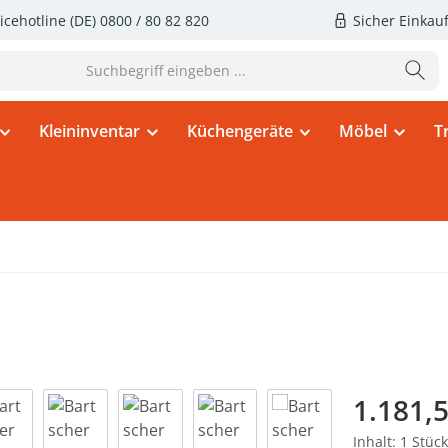
icehotline (DE)
0800 / 80 82 820
Sicher Einkau
Kleininventar
Küchengeräte
Möbel
T
Regulärer Pr
1.181,5
Inhalt:
1 Stück