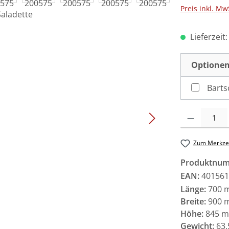
Preis inkl. Mw
Lieferzeit
Optionen
Barts
Produkt Anzah
Zum Merkzet
Produktnu
EAN:
401561
Länge:
700 
Breite:
900 
Höhe:
845 
Gewicht:
63,