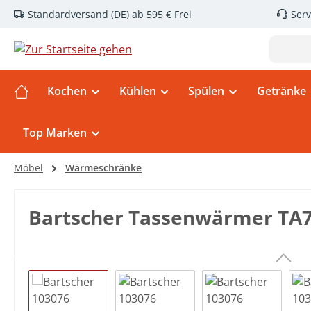
Standardversand (DE) ab 595 € Frei
Serv
m Hauptinhalt springen
Zur Suche springen
Zur Hauptnavigation springen
Kochen
Kühlen
Spülen
Getränke
Top Marken
Möbel
Wärmeschränke
Bartscher Tassenwärmer TA
Bildergalerie überspringen