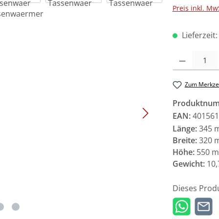
Preis inkl. Mw
Lieferzeit
Produkt Anzah
Zum Merkzet
Produktnu
EAN:
401561
Länge:
345 
Breite:
320 
Höhe:
550 
Gewicht:
10,
Dieses Prod