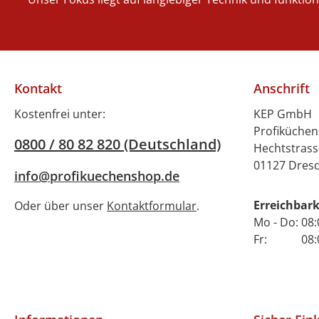
Kaffeebohnen zur
Verfügung haben. Dank
des integrierten
Tassenzählers behalten
Sie jederzeit den
Kontakt
Anschrift
Überblick über Ihre
Kaffeeproduktion. Die
Kostenfrei unter:
KEP GmbH
Füllstandsanzeige
Profiküche
0800 / 80 82 820 (Deutschland)
informiert Sie
Hechtstrass
rechtzeitig über den
01127 Dres
info@profikuechenshop.de
aktuellen Wasserstand,
sodass Sie nie ohne
Erreichbark
Oder über unser
Kontaktformular
.
Wasser dastehen. Der
Mo - Do: 08:
KV1 Classic bietet Ihnen
Fr: 08:00 
die Flexibilität, zwischen
einem
Festwasseranschluss
oder einem externen
Wassertank zu wählen,