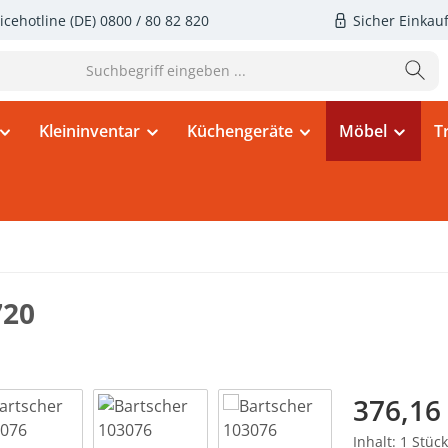
icehotline (DE)
0800 / 80 82 820
Sicher Einkau
Kleininventar
Küchengeräte
Möbel
T
720
Regulärer Pr
376,16
Inhalt:
1 Stück