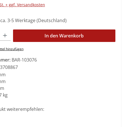
St. + ggf. Versandkosten
: ca. 3-5 Werktage (Deutschland)
l: Gib den gewünschten Wert ein oder benutze die Schaltflächen 
In den Warenkorb
tel hinzufügen
mmer:
BAR-103076
3708867
mm
mm
mm
7 kg
ukt weiterempfehlen: