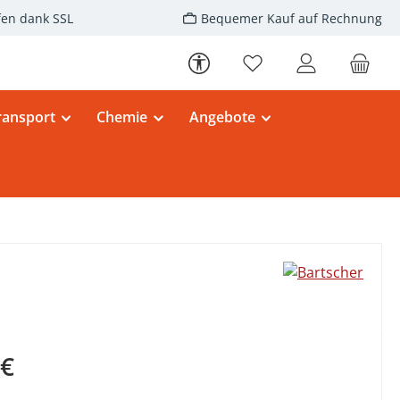
fen dank SSL
Bequemer Kauf auf Rechnung
Werkzeugleiste anzeigen
Du hast 0 Produkte au
ransport
Chemie
Angebote
eis:
 €