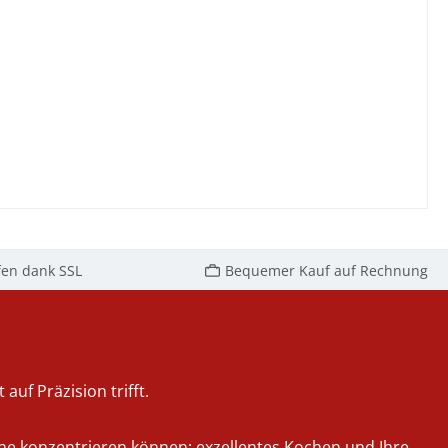
fen dank SSL
Bequemer Kauf auf Rechnung
auf Präzision trifft.
iche konzentrieren können: exzellentes Kochen und Ihre