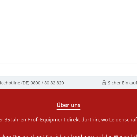
icehotline (DE)
0800 / 80 82 820
Sicher Einkau
Über uns
r 35 Jahren Profi-Equipment direkt dorthin, wo Leidenschaft 
nalem Design, damit Sie sich voll und ganz auf das Wesentl