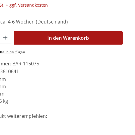
St. + ggf. Versandkosten
: ca. 4-6 Wochen (Deutschland)
l: Gib den gewünschten Wert ein oder benutze die Schaltflächen 
In den Warenkorb
tel hinzufügen
mmer:
BAR-115075
3610641
mm
mm
mm
6 kg
ukt weiterempfehlen: