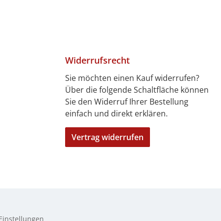
Widerrufsrecht
Sie möchten einen Kauf widerrufen?
Über die folgende Schaltfläche können
4 Tagen)
7 Tagen)
len
bitkarte
ft
Sie den Widerruf Ihrer Bestellung
einfach und direkt erklären.
Vertrag widerrufen
Einstellungen