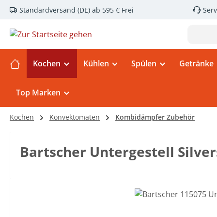
Standardversand (DE) ab 595 € Frei
Serv
m Hauptinhalt springen
Zur Suche springen
Zur Hauptnavigation springen
Kochen
Kühlen
Spülen
Getränke
Top Marken
Kochen
Konvektomaten
Kombidämpfer Zubehör
Bartscher Untergestell Silve
Bildergalerie überspringen