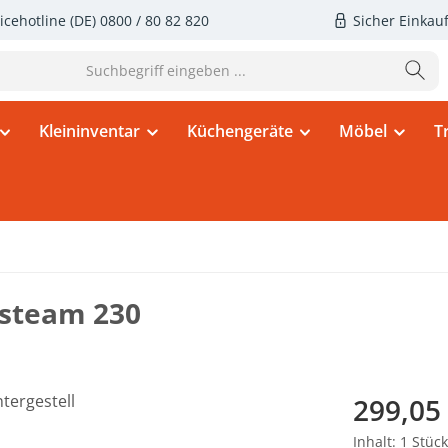
icehotline (DE)
0800 / 80 82 820
Sicher Einkau
Kleininventar
Küchengeräte
Möbel
T
rsteam 230
Regulärer Pr
299,05
Inhalt:
1 Stück