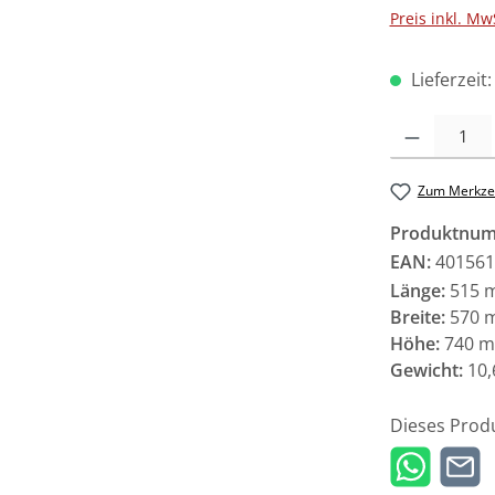
Preis inkl. Mw
Lieferzeit
Produkt Anzah
Zum Merkzet
Produktnu
EAN:
401561
Länge:
515 
Breite:
570 
Höhe:
740 
Gewicht:
10,
Dieses Prod