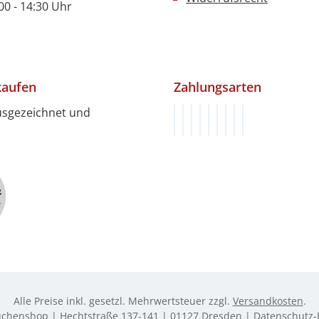
- 14:30 Uhr
kaufen
Zahlungsarten
usgezeichnet und
Rechnung (innerhalb von 1
Vorkasse (innerhalb von 
Klarna
PayPal
PayPal Später Bezah
Google Pay
Apple Pay
Kredit- oder De
SEPA Lastschri
Alle Preise inkl. gesetzl. Mehrwertsteuer zzgl.
Versandkosten
.
üchenshop | Hechtstraße 137-141 | 01127 Dresden |
Datenschutz-