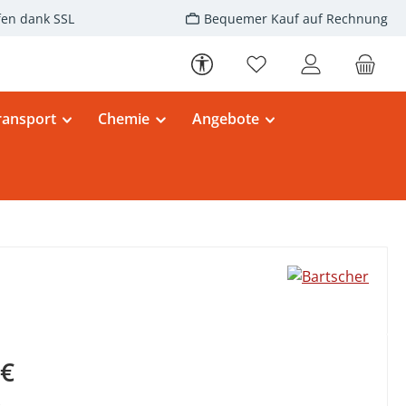
fen dank SSL
Bequemer Kauf auf Rechnung
Werkzeugleiste anzeigen
Du hast 0 Produkte au
ransport
Chemie
Angebote
eis:
 €