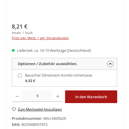
Regulärer Preis:
8,21 €
Inhalt:
1 Stück
Preis inkl. MwSt. + ggf. Versandkosten
Lieferzeit: ca. 10-15 Werktage (Deutschland)
Optionen / Zubehör auswählen.
Bauscher Dimension Kombi-Untertasse
4,52 €
Produkt Anzahl: Gib den gewünschten Wert ein oder benutze die Schaltfläche
In den Warenkorb
Zum Merkzettel hinzufügen
Produktnummer:
BAU-6905629
EAN:
4025068057472