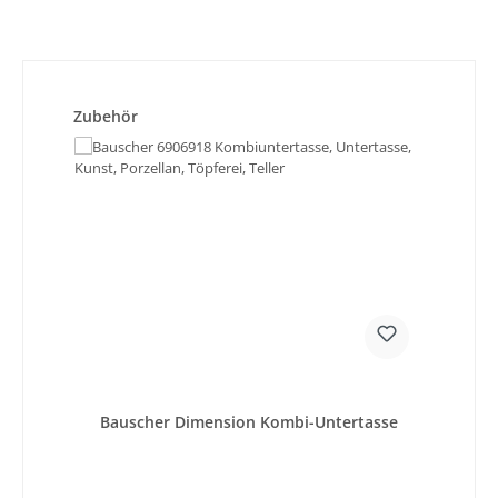
Produktgalerie überspringen
Zubehör
Bauscher Dimension Kombi-Untertasse