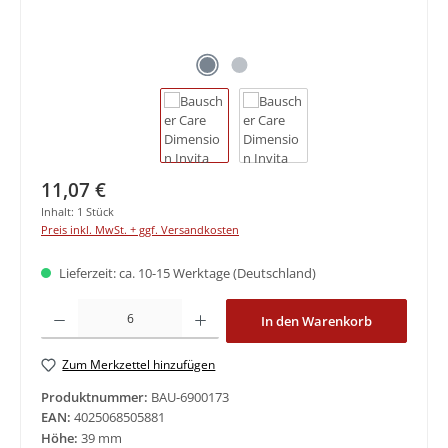
Regulärer Preis:
11,07 €
Inhalt:
1 Stück
Preis inkl. MwSt. + ggf. Versandkosten
Lieferzeit: ca. 10-15 Werktage (Deutschland)
Produkt Anzahl: Gib den gewünschten Wert ein oder benutze die Schaltfläche
In den Warenkorb
Zum Merkzettel hinzufügen
Produktnummer:
BAU-6900173
EAN:
4025068505881
Höhe:
39 mm