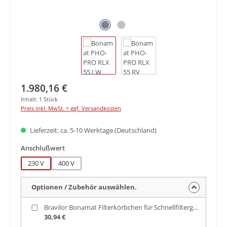
Regulärer Preis:
1.980,16 €
Inhalt:
1 Stück
Preis inkl. MwSt. + ggf. Versandkosten
Lieferzeit: ca. 5-10 Werktage (Deutschland)
auswählen
Anschlußwert
230 V
400 V
Optionen / Zubehör auswählen.
Bravilor Bonamat Filterkörbchen für Schnellfiltergerät
30,94 €