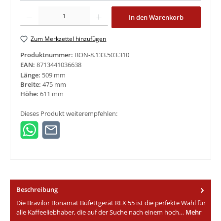
Produkt Anzahl: Gib den gewünschten Wert ein oder benutze die Schaltfläche
In den Warenkorb
Zum Merkzettel hinzufügen
Produktnummer:
BON-8.133.503.310
EAN:
8713441036638
Länge:
509 mm
Breite:
475 mm
Höhe:
611 mm
Dieses Produkt weiterempfehlen:
Beschreibung
Die Bravilor Bonamat Büfettgerät RLX 55 ist die perfekte Wahl für
alle Kaffeeliebhaber, die auf der Suche nach einem hoch…
Mehr