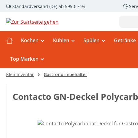
Standardversand (DE) ab 595 € Frei
Serv
m Hauptinhalt springen
Zur Suche springen
Zur Hauptnavigation springen
Kochen
Kühlen
Spülen
Getränke
Top Marken
Kleininventar
Gastronormbehälter
Contacto GN-Deckel Polycarb
Bildergalerie überspringen