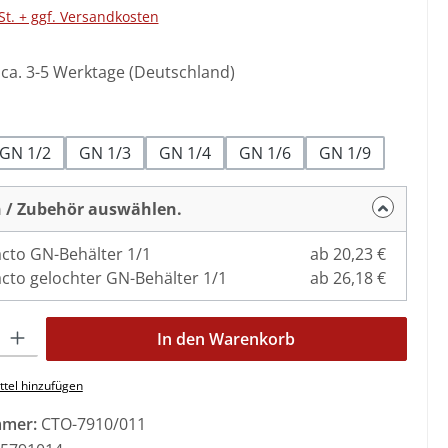
St. + ggf. Versandkosten
: ca. 3-5 Werktage (Deutschland)
ählen
GN 1/2
GN 1/3
GN 1/4
GN 1/6
GN 1/9
 / Zubehör auswählen.
cto GN-Behälter 1/1
ab 20,23 €
cto gelochter GN-Behälter 1/1
ab 26,18 €
l: Gib den gewünschten Wert ein oder benutze die Schaltflächen 
In den Warenkorb
tel hinzufügen
mmer:
CTO-7910/011