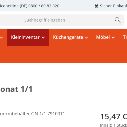
icehotline (DE)
0800 / 80 82 820
Sicher Einkau
Kleininventar
Küchengeräte
Möbel
T
onat 1/1
Regulärer Pr
15,47 €
Inhalt:
1 Stück