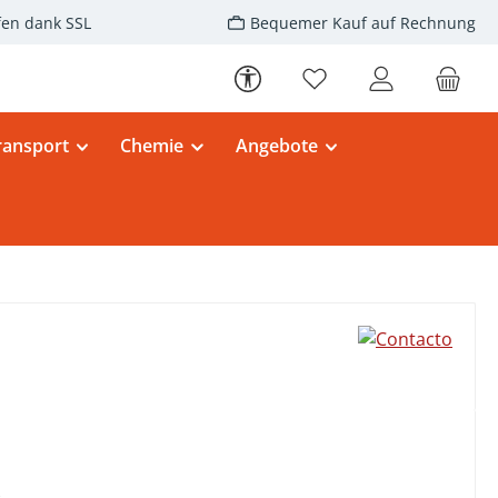
fen dank SSL
Bequemer Kauf auf Rechnung
Werkzeugleiste anzeigen
Du hast 0 Produkte au
ransport
Chemie
Angebote
eis: