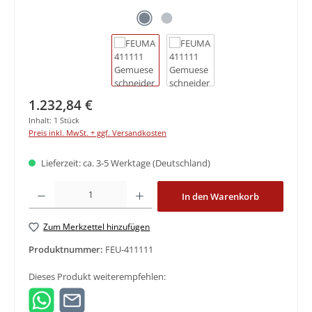
Regulärer Preis:
1.232,84 €
Inhalt:
1 Stück
Preis inkl. MwSt. + ggf. Versandkosten
Lieferzeit: ca. 3-5 Werktage (Deutschland)
Produkt Anzahl: Gib den gewünschten Wert ein oder benutze die Schaltfläche
In den Warenkorb
Zum Merkzettel hinzufügen
Produktnummer:
FEU-411111
Dieses Produkt weiterempfehlen: