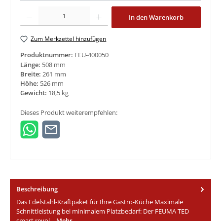
Produkt Anzahl: Gib den gewünschten Wert ein oder benutze die Schaltfläche
In den Warenkorb
Zum Merkzettel hinzufügen
Produktnummer:
FEU-400050
Länge:
508 mm
Breite:
261 mm
Höhe:
526 mm
Gewicht:
18,5 kg
Dieses Produkt weiterempfehlen:
Beschreibung
Das Edelstahl-Kraftpaket für Ihre Gastro-Küche Maximale
Schnittleistung bei minimalem Platzbedarf: Der FEUMA TED
smart revol…
Mehr