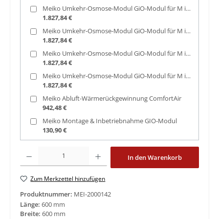
Meiko Umkehr-Osmose-Modul GiO-Modul für M iClean UM Sockel 120mm
1.827,84 €
Meiko Umkehr-Osmose-Modul GiO-Modul für M iClean UM Sockel 150mm
1.827,84 €
Meiko Umkehr-Osmose-Modul GiO-Modul für M iClean UM Rückwand
1.827,84 €
Meiko Umkehr-Osmose-Modul GiO-Modul für M iClean UM separat
1.827,84 €
Meiko Abluft-Wärmerückgewinnung ComfortAir
942,48 €
Meiko Montage & Inbetriebnahme GIO-Modul
130,90 €
Produkt Anzahl: Gib den gewünschten Wert ein oder benutze die Schaltfläche
In den Warenkorb
Zum Merkzettel hinzufügen
Produktnummer:
MEI-2000142
Länge:
600 mm
Breite:
600 mm