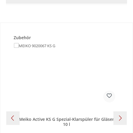
Produktgalerie überspringen
Zubehör
Meiko Active KS G Spezial-Klarspüler für Gläser
10 l