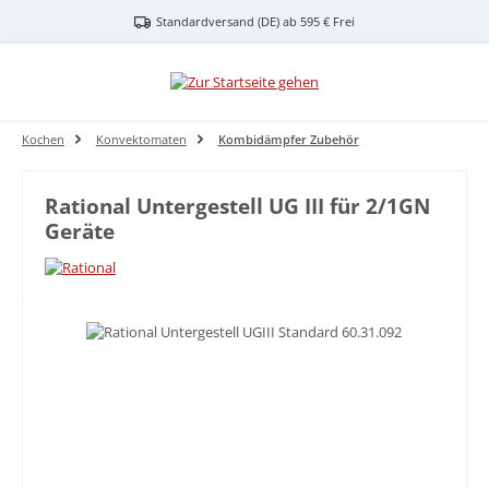
Zum Hauptinhalt springen
Standardversand (DE) ab 595 € Frei
Kochen
Konvektomaten
Kombidämpfer Zubehör
Rational Untergestell UG III für 2/1GN
Geräte
Bildergalerie überspringen