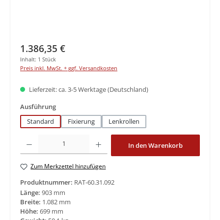
Regulärer Preis:
1.386,35 €
Inhalt:
1 Stück
Preis inkl. MwSt. + ggf. Versandkosten
Lieferzeit: ca. 3-5 Werktage (Deutschland)
auswählen
Ausführung
Standard
Fixierung
Lenkrollen
Produkt Anzahl: Gib den gewünschten Wert ein oder benutze die Schaltfläche
In den Warenkorb
Zum Merkzettel hinzufügen
Produktnummer:
RAT-60.31.092
Länge:
903 mm
Breite:
1.082 mm
Höhe:
699 mm