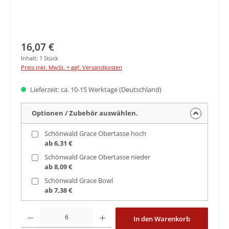
Regulärer Preis:
16,07 €
Inhalt:
1 Stück
Preis inkl. MwSt. + ggf. Versandkosten
Lieferzeit: ca. 10-15 Werktage (Deutschland)
Optionen / Zubehör auswählen.
Schönwald Grace Obertasse hoch
ab 6,31 €
Schönwald Grace Obertasse nieder
ab 8,09 €
Schönwald Grace Bowl
ab 7,38 €
Produkt Anzahl: Gib den gewünschten Wert ein oder benutze die Schaltfläche
In den Warenkorb