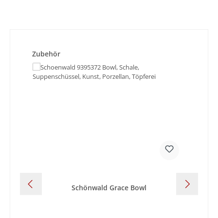
Produktgalerie überspringen
Zubehör
Schönwald Grace Bowl