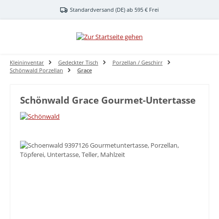
Zum Hauptinhalt springen
Standardversand (DE) ab 595 € Frei
Kleininventar
Gedeckter Tisch
Porzellan / Geschirr
Schönwald Porzellan
Grace
Schönwald Grace Gourmet-Untertasse
Bildergalerie überspringen