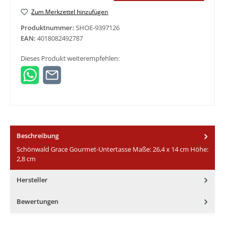
Zum Merkzettel hinzufügen
Produktnummer:
SHOE-9397126
EAN:
4018082492787
Dieses Produkt weiterempfehlen:
Beschreibung
Schönwald Grace Gourmet-Untertasse Maße: 26,4 x 14 cm Höhe:
2,8 cm
Hersteller
Bewertungen