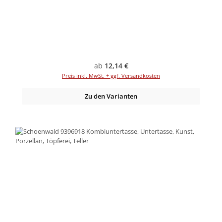
Regulärer Preis:
ab
12,14 €
Preis inkl. MwSt. + ggf. Versandkosten
Zu den Varianten