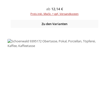
Regulärer Preis:
ab
12,14 €
Preis inkl. MwSt. + ggf. Versandkosten
Zu den Varianten