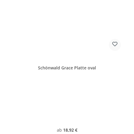
Schönwald Grace Platte oval
Regulärer Preis:
ab
18,92 €