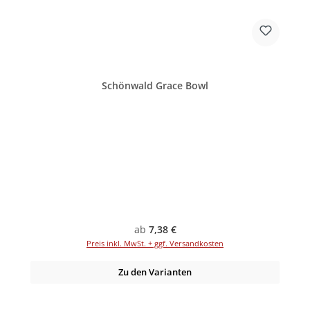
Schönwald Grace Bowl
Regulärer Preis:
ab
7,38 €
Preis inkl. MwSt. + ggf. Versandkosten
Zu den Varianten