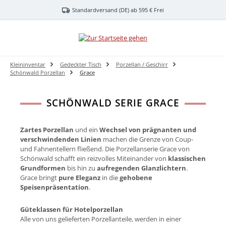
Zum Hauptinhalt springen
Standardversand (DE) ab 595 € Frei
Kleininventar
Gedeckter Tisch
Porzellan / Geschirr
Schönwald Porzellan
Grace
SCHÖNWALD SERIE GRACE
Zartes Porzellan
und ein
Wechsel von prägnanten und
verschwindenden Linien
machen die Grenze von Coup-
und Fahnentellern fließend. Die Porzellanserie Grace von
Schönwald schafft ein reizvolles Miteinander von
klassischen
Grundformen
bis hin zu
aufregenden Glanzlichtern
.
Grace bringt
pure Eleganz
in die
gehobene
Speisenpräsentation
.
Güteklassen für Hotelporzellan
Alle von uns gelieferten Porzellanteile, werden in einer