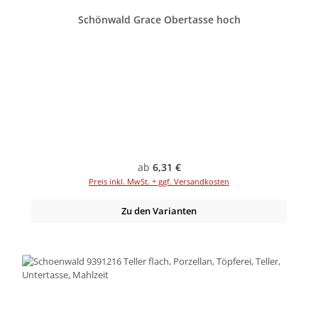
Schönwald Grace Obertasse hoch
Regulärer Preis:
ab
6,31 €
Preis inkl. MwSt. + ggf. Versandkosten
Zu den Varianten