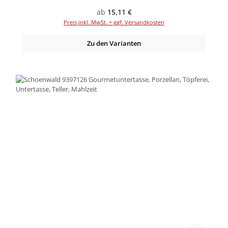
Regulärer Preis:
ab
15,11 €
Preis inkl. MwSt. + ggf. Versandkosten
Zu den Varianten