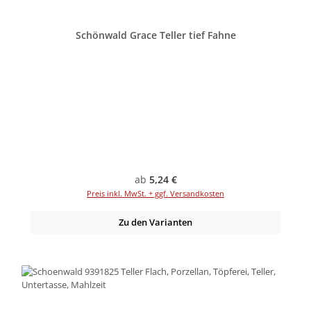
Schönwald Grace Teller tief Fahne
Regulärer Preis:
ab
5,24 €
Preis inkl. MwSt. + ggf. Versandkosten
Zu den Varianten