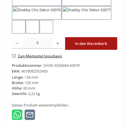
63074 Shabby Chic
63075 Shabby Chic
63076 Shabby Chic
63077 Shabby Chic
63080 Dunkelblau
63081 Blaugrau
63082 Hellblau
Produkt Anzahl: Gib den gewünschten Wert ein oder benutze die Schaltfläche
In den Warenkorb
Zum Merkzettel hinzufügen
Produktnummer:
SHOE-9336664-63070
EAN:
4018082552450
Länge:
126 mm
Breite:
126 mm
Höhe:
60 mm
Gewicht:
0,22 kg
Dieses Produkt weiterempfehlen: