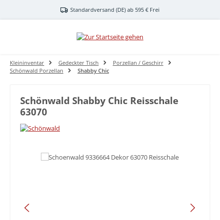
Zum Hauptinhalt springen
Standardversand (DE) ab 595 € Frei
Kleininventar
Gedeckter Tisch
Porzellan / Geschirr
Schönwald Porzellan
Shabby Chic
Schönwald Shabby Chic Reisschale
63070
Bildergalerie überspringen