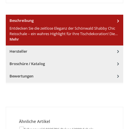
Beschreibung
Entdecken Sie die zeitlose Eleganz der Schönwald Shabby Chic
Reisschale – ein wahres Highlight für Ihre Tischdekoration! Die…
Mehr
Hersteller
Broschüre / Katalog
Bewertungen
Produktgalerie überspringen
Ähnliche Artikel