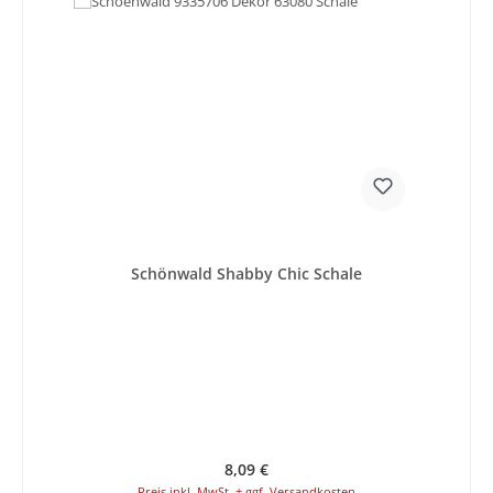
Schönwald Shabby Chic Schale
Regulärer Preis:
8,09 €
Preis inkl. MwSt. + ggf. Versandkosten