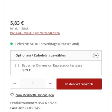
Regulärer Preis:
5,83 €
Inhalt:
1 Stück
Preis inkl. MwSt. + ggf. Versandkosten
Lieferzeit: ca. 10-15 Werktage (Deutschland)
Optionen / Zubehör auswählen.
Bauscher Dimension Espressountertasse
3,69 €
Produkt Anzahl: Gib den gewünschten Wert ein oder benutze die Schaltfläche
In den Warenkorb
Zum Merkzettel hinzufügen
Produktnummer:
BAU-6905209
EAN:
4025068057465