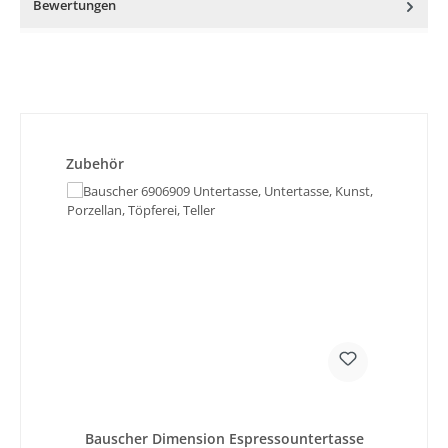
Bewertungen
Produktgalerie überspringen
Zubehör
Bauscher Dimension Espressountertasse