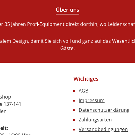
Über uns
r 35 Jahren Profi-Equipment direkt dorthin, wo Leidenschaft 
nalem Design, damit Sie sich voll und ganz auf das Wesentl
Gäste.
Wichtiges
AGB
nshop
Impressum
e 137-141
Datenschutzerklärung
den
Zahlungsarten
eit:
Versandbedingungen