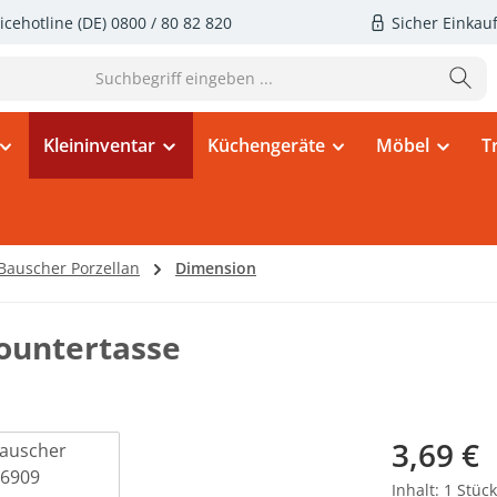
icehotline (DE)
0800 / 80 82 820
Sicher Einkau
Kleininventar
Küchengeräte
Möbel
T
Bauscher Porzellan
Dimension
ountertasse
Regulärer Pr
3,69 €
Inhalt:
1 Stück