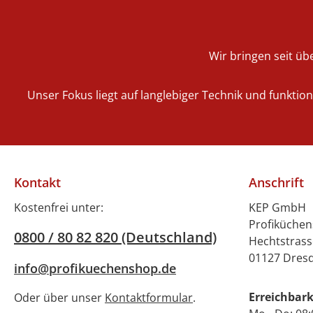
kombinieren, die
spezielles
Funktionsgeschirr
umfasst und ebenfalls
Wir bringen seit übe
mit dem
charakteristischen
Unser Fokus liegt auf langlebiger Technik und funktio
Punktedekor verfügbar
ist.Eigenschaften: Volu
men: 0,09
LiterDurchmesser: 6,9
cmHöhe: 5,1
Kontakt
Anschrift
cmGewicht: 130
gSpülmaschinengeeigne
Kostenfrei unter:
KEP GmbH
tMikrowellengeeignet
Profiküche
0800 / 80 82 820 (Deutschland)
Hechtstrass
01127 Dres
info@profikuechenshop.de
Erreichbark
Oder über unser
Kontaktformular
.