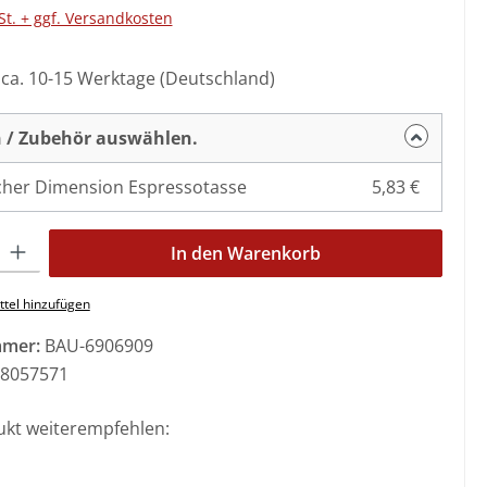
St. + ggf. Versandkosten
: ca. 10-15 Werktage (Deutschland)
 / Zubehör auswählen.
her Dimension Espressotasse
5,83 €
l: Gib den gewünschten Wert ein oder benutze die Schaltflächen 
In den Warenkorb
tel hinzufügen
mmer:
BAU-6906909
8057571
ukt weiterempfehlen: