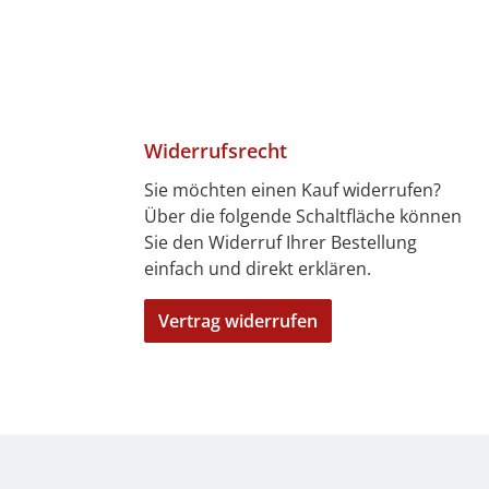
Widerrufsrecht
Sie möchten einen Kauf widerrufen?
Über die folgende Schaltfläche können
4 Tagen)
7 Tagen)
len
bitkarte
ft
Sie den Widerruf Ihrer Bestellung
einfach und direkt erklären.
Vertrag widerrufen