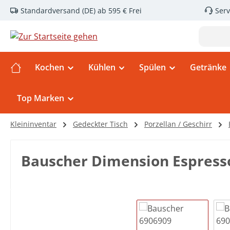
Standardversand (DE) ab 595 € Frei
Serv
m Hauptinhalt springen
Zur Suche springen
Zur Hauptnavigation springen
Kochen
Kühlen
Spülen
Getränke
Top Marken
Kleininventar
Gedeckter Tisch
Porzellan / Geschirr
Bauscher Dimension Espress
Bildergalerie überspringen