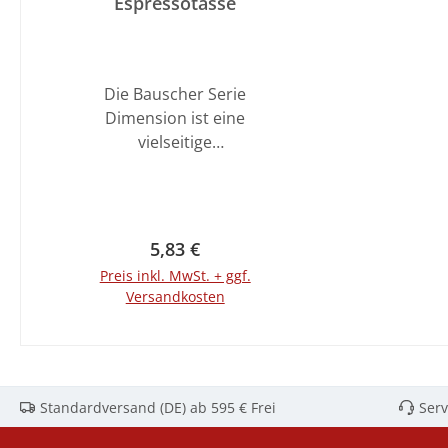
Espressotasse
Die Bauscher Serie
Dimension ist eine
vielseitige
Geschirrkollektion, die
durch ihr zeitloses,
schlichtes Design und
ihre hohe Funktionalität
Regulärer Preis:
5,83 €
überzeugt. Ausgewählte
Preis inkl. MwSt. + ggf.
Artikel sind mit einem
Versandkosten
Punktedekor in vier
verschiedenen Farben
In den Warenkorb
erhältlich und setzen
Akzente. Die Kollektion
lässt sich ideal mit der
Standardversand (DE) ab 595 € Frei
Serv
Serie Invita Dimension