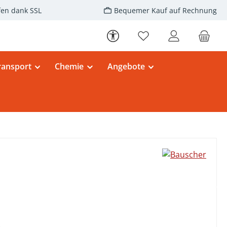
fen dank SSL
Bequemer Kauf auf Rechnung
Werkzeugleiste anzeigen
Du hast 0 Produkte au
ransport
Chemie
Angebote
eis: