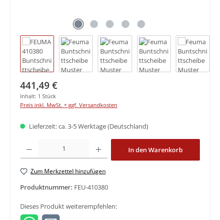
Regulärer Preis:
441,49 €
Inhalt:
1 Stück
Preis inkl. MwSt. + ggf. Versandkosten
Lieferzeit: ca. 3-5 Werktage (Deutschland)
Produkt Anzahl: Gib den gewünschten Wert ein oder benutze die Schaltfläche
In den Warenkorb
Zum Merkzettel hinzufügen
Produktnummer:
FEU-410380
Dieses Produkt weiterempfehlen: