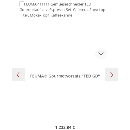
FEUMA® Gourmetvorsatz "TED GD"
Regulärer Preis:
1.232,84 €