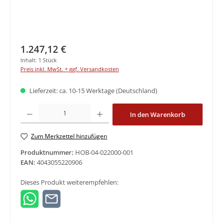
Regulärer Preis:
1.247,12 €
Inhalt:
1 Stück
Preis inkl. MwSt. + ggf. Versandkosten
Lieferzeit: ca. 10-15 Werktage (Deutschland)
Produkt Anzahl: Gib den gewünschten Wert ein oder benutze die Schaltfläche
In den Warenkorb
Zum Merkzettel hinzufügen
Produktnummer:
HOB-04-022000-001
EAN:
4043055220906
Dieses Produkt weiterempfehlen: