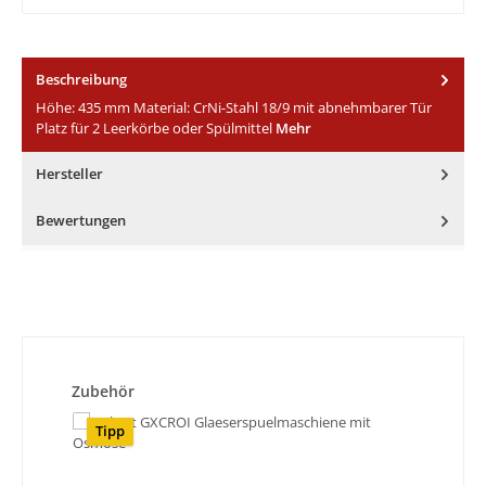
Beschreibung
Höhe: 435 mm Material: CrNi-Stahl 18/9 mit abnehmbarer Tür
Platz für 2 Leerkörbe oder Spülmittel
Mehr
Hersteller
Bewertungen
Produktgalerie überspringen
Zubehör
Tipp
Ti