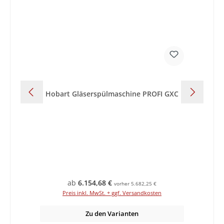
Hobart Gläserspülmaschine PROFI GXC
Ho
Regulärer Preis:
ab
6.154,68 €
vorher 5.682,25 €
Preis inkl. MwSt. + ggf. Versandkosten
Zu den Varianten